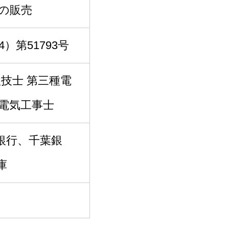
具の販売
）第51793号
技士 第三種電
種電気工事士
銀行、千葉銀
庫
）