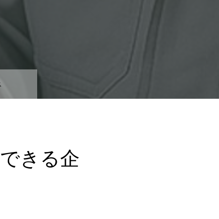
ス
給できる企